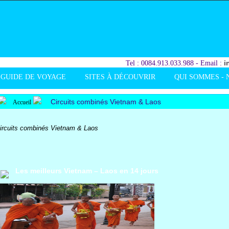
i
Tel : 0084.913.033.988 - Email :
GUIDE DE VOYAGE
SITES À DÉCOUVRIR
QUI SOMMES - 
Circuits combinés Vietnam & Laos
Accueil
ircuits combinés Vietnam & Laos
Les meilleurs Vietnam – Laos en 14 jours