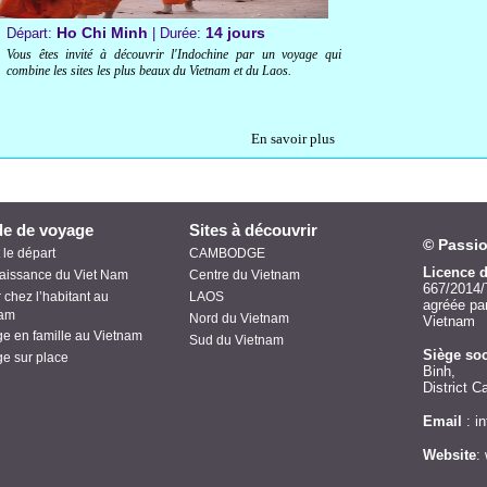
Ho Chi Minh
14 jours
Départ:
| Durée:
Vous êtes invité à découvrir l'Indochine par un voyage qui
combine les sites les plus beaux du Vietnam et du Laos.
En savoir plus
de de voyage
Sites à découvrir
© Passio
 le départ
CAMBODGE
Licence d
aissance du Viet Nam
Centre du Vietnam
667/2014
 chez l’habitant au
LAOS
agréée par
nam
Nord du Vietnam
Vietnam
e en famille au Vietnam
Sud du Vietnam
Siège soc
e sur place
Binh,
District 
Email
: i
Website
:
www.pa