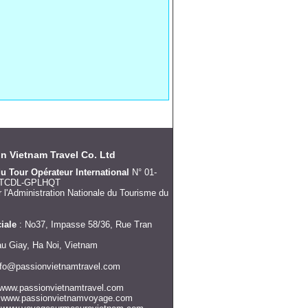
n Vietnam Travel Co. Ltd
u Tour Opérateur International
N° 01-
/TCDL-GPLHQT
 l'Administration Nationale du Tourisme du
iale
: No37, Impasse 58/36, Rue Tran
Cau Giay, Ha Noi, Vietnam
nfo@passionvietnamtravel.com
 www.passionvietnamtravel.com
ssionvietnamvoyage.com