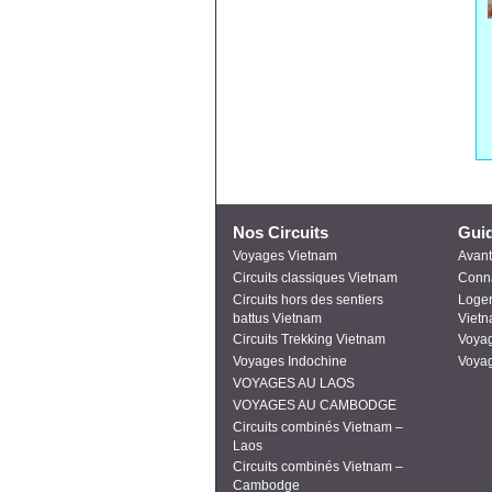
Nos Circuits
Gui
Voyages Vietnam
Avant
Circuits classiques Vietnam
Conn
Circuits hors des sentiers
Loger
battus Vietnam
Viet
Circuits Trekking Vietnam
Voyag
Voyages Indochine
Voyag
VOYAGES AU LAOS
VOYAGES AU CAMBODGE
Circuits combinés Vietnam –
Laos
Circuits combinés Vietnam –
Cambodge