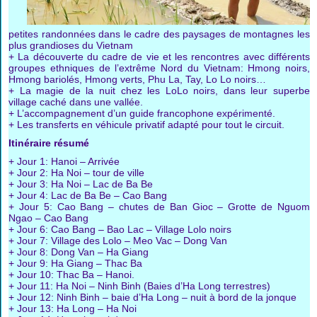
petites randonnées dans le cadre des paysages de montagnes les
plus grandioses du Vietnam
+ La découverte du cadre de vie et les rencontres avec différents
groupes ethniques de l’extrême Nord du Vietnam: Hmong noirs,
Hmong bariolés, Hmong verts, Phu La, Tay, Lo Lo noirs…
+ La magie de la nuit chez les LoLo noirs, dans leur superbe
village caché dans une vallée.
+ L’accompagnement d’un guide francophone expérimenté.
+ Les transferts en véhicule privatif adapté pour tout le circuit.
Itinéraire résumé
+ Jour 1: Hanoi – Arrivée
+ Jour 2: Ha Noi – tour de ville
+ Jour 3: Ha Noi – Lac de Ba Be
+ Jour 4: Lac de Ba Be – Cao Bang
+ Jour 5: Cao Bang – chutes de Ban Gioc – Grotte de Nguom
Ngao – Cao Bang
+ Jour 6: Cao Bang – Bao Lac – Village Lolo noirs
+ Jour 7: Village des Lolo – Meo Vac – Dong Van
+ Jour 8: Dong Van – Ha Giang
+ Jour 9: Ha Giang – Thac Ba
+ Jour 10: Thac Ba – Hanoi.
+ Jour 11: Ha Noi – Ninh Binh (Baies d’Ha Long terrestres)
+ Jour 12: Ninh Binh – baie d’Ha Long – nuit à bord de la jonque
+ Jour 13: Ha Long – Ha Noi