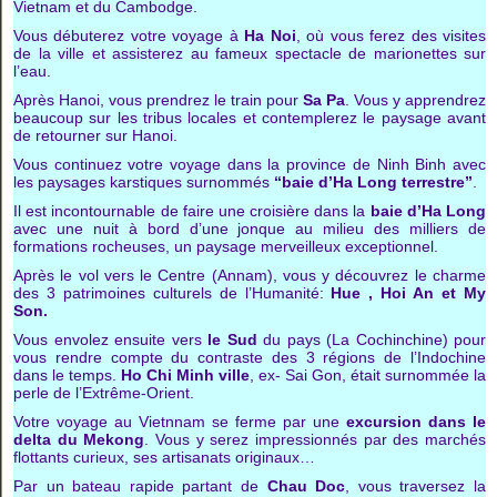
Vietnam et du Cambodge.
Vous débuterez votre voyage à
Ha Noi
, où vous ferez des visites
de la ville et assisterez au fameux spectacle de marionettes sur
l’eau.
Après Hanoi, vous prendrez le train pour
Sa Pa
. Vous y apprendrez
beaucoup sur les tribus locales et contemplerez le paysage avant
de retourner sur Hanoi.
Vous continuez votre voyage dans la province de Ninh Binh avec
les paysages karstiques surnommés
“baie d’Ha Long terrestre”
.
Il est incontournable de faire une croisière dans la
baie d’Ha Long
avec une nuit à bord d’une jonque au milieu des milliers de
formations rocheuses, un paysage merveilleux exceptionnel.
Après le vol vers le Centre (Annam), vous y découvrez le charme
des 3 patrimoines culturels de l’Humanité:
Hue , Hoi An et My
Son.
Vous envolez ensuite vers
le Sud
du pays (La Cochinchine) pour
vous rendre compte du contraste des 3 régions de l’Indochine
dans le temps.
Ho Chi Minh ville
, ex- Sai Gon, était surnommée la
perle de l’Extrême-Orient.
Votre voyage au Vietnnam se ferme par une
excursion dans le
delta du Mekong
. Vous y serez impressionnés par des marchés
flottants curieux, ses artisanats originaux…
Par un bateau rapide partant de
Chau Doc
, vous traversez la