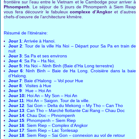
frontière sur l’eau entre le Vietnam et le Cambodge pour arriver à
Phnompenh
. Le séjour de 5 jours de Phnompenh à Siem Reap
vous fera découvrir le fabuleux
complexe d’Angkor
et d’autres
chefs-d’oeuvre de l’architecture khmère.
Résumé de l’itinéraire:
Jour 1
: Arrivée à Hanoi.
Jour 2
: Tour de la ville Ha Noi – Départ pour Sa Pa en train de
nuit
Jour 3
: Sa Pa et ses environs
Jour 4
: Sa Pa – Ha Noi,
Jour 5
: Ha Noi – Ninh Binh (Baie d’Ha Long terrestre)
Jour 6
: Ninh Binh – Baie de Ha Long. Croisière dans la baie
d’Halong.
Jour 7
: Baie d’Halong – Vol pour Hue
Jour 8
: Visites à Hue
Jour 9
: Hue – Hoi An
Jour 10:
Hoi An – My Son – Hoi An
Jour 11
: Hoi An – Saigon. Tour de la ville.
Jour 12
: Sai Gon – Delta du Mekong – My Tho – Can Tho
Jour 13
: Can Tho – Marché flottante Cai Rang – Chau Doc
Jour 14
: Chau Doc – Phnompenh
Jour 15
: Phnompenh – Siem Riep
Jour 16
: Siem Riep – Complex d’Angkor
Jour 17
: Siem Riep – Lac Tonlesap
Jour 18
: Siem Riep – Sai Gon – connexion au vol de retour